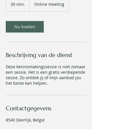
30 min.
3
Online meeting
0
m
i
n
Nu boeken
.
Beschrijving van de dienst
Deze kennismakingssessie is niet zomaar
een sessie. Het is een gratis verdiepende
sessie. Zo ontdek jij of mijn aanbod jou
het beste kan helpen.
Contactgegevens
8540 Deerlijk, België