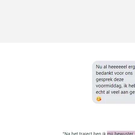
Ontdek hier mijn persoon
"Na het traject ben ik
mij bewuster 