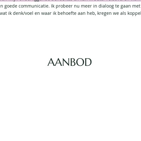
van goede communicatie. Ik probeer nu meer in dialoog te gaan met
at ik denk/voel en waar ik behoefte aan heb, kregen we als koppel 
AANBOD
iding
our life
d nooit stil
staat?