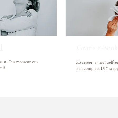
l
Gratis e-book
e rust. Een moment van
Zo creëer je meer zelfve
elf.
Een compleet DIY-stap