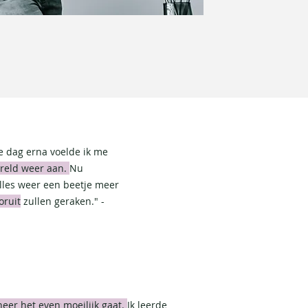
e dag erna voelde ik me
ereld weer aan.
Nu
 alles weer een beetje meer
oruit
zullen geraken." -
eer het even moeilijk gaat.
Ik leerde