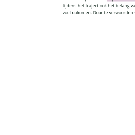
tijdens het traject ook het belang 
voel opkomen. Door te verwoorden w
1 op 1-begele
Empower y
Voel je dat je
hoof