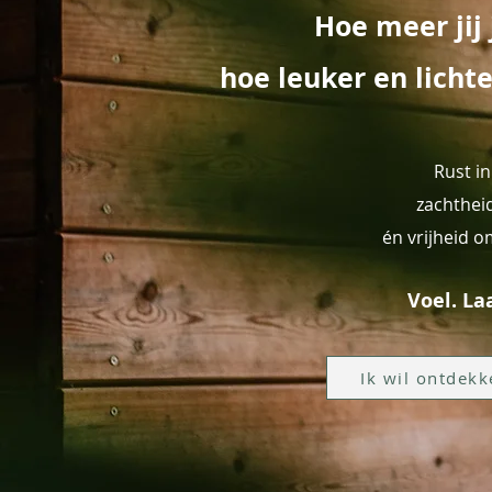
Hoe meer jij 
hoe leuker en licht
Rust in
z
achtheid
én
vrijheid o
Voel. Laa
Ik wil ontdek