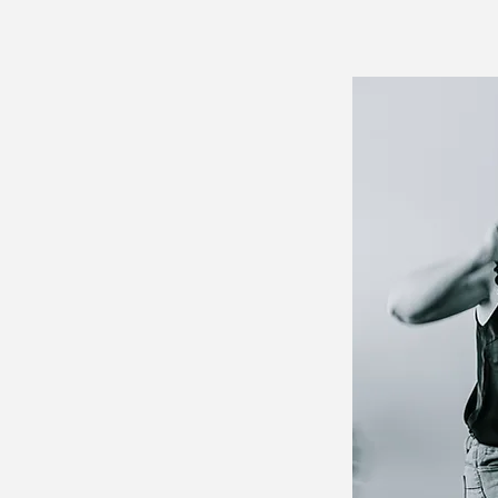
ATHALIE
 voor mezelf te kiezen.
d op botste.
id en tegen alle goedbedoelde adviezen
r te forceren, mezelf niet langer weg te
oorgaan.
eer rust in mijn hoofd, mezelf gelukkiger
wen in mezelf.
vrouwen begeleiden naar een gelukkiger
zelf.
ezen? ​