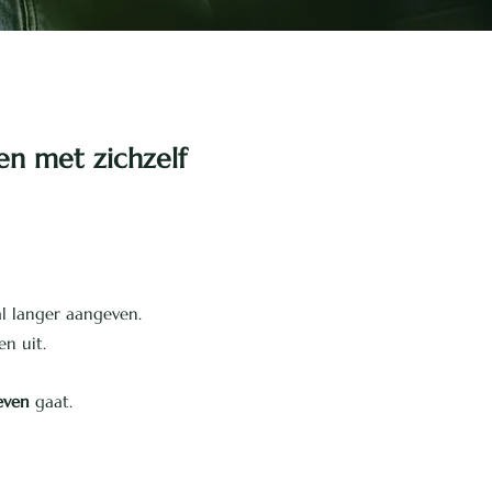
en met zichzelf
al langer aangeven.
n uit.
leven
gaat.