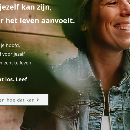
jezelf kan zijn,
er het leven aanvoelt.
 je hoofd,
 voor jezelf
m echt te leven.
t los. Leef
ken hoe dat kan